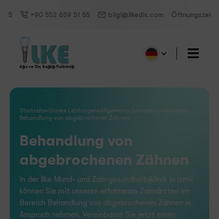
+90 552 659 51 55
bilgi@ilkedis.com
Öffnungszeiten heute
Ağız ve Diş Sağlığı Polikliniği
Startseite
»
Unsere Leistungen
»
Allgemeine Zahnbehandlungen
»
Behandlung von abgebrochenen Zähnen
Behandlung von
abgebrochenen Zähnen
In der İlke Mund- und Zahngesundheitsklinik in İzmir
können Sie mit unseren erfahrenen Zahnärzten im
Bereich Behandlung von abgebrochenen Zähnen in
Anspruch nehmen. Vereinbaren Sie jetzt einen