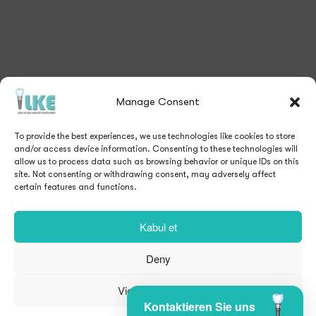
Estetik Diş Hekimliği
Blog
Kozmetik Diş Hekimliği
Ocak 13, 2021
Manage Consent
Pembe Estetik
To provide the best experiences, we use technologies like cookies to store
Pembe Estetik Nedir? Pembe estetik, güzel bir
and/or access device information. Consenting to these technologies will
gülüşe sahip olmak isteyen hastalara
allow us to process data such as browsing behavior or unique IDs on this
uygulanan diş eti estetiği işlemidir. Güzel bir
site. Not consenting or withdrawing consent, may adversely affect
certain features and functions.
gülüş…
Learn More
Kabul et
Deny
View preferences
Kontaktieren Sie uns