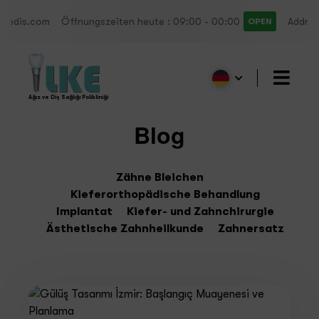
heute : 09:00 - 00:00
Address : Bahçelievler Mah. Halide E
OPEN
Ağız ve Diş Sağlığı Polikliniği
Blog
Zähne Bleichen
Kieferorthopädische Behandlung
Implantat
Kiefer- und Zahnchirurgie
Ästhetische Zahnheilkunde
Zahnersatz