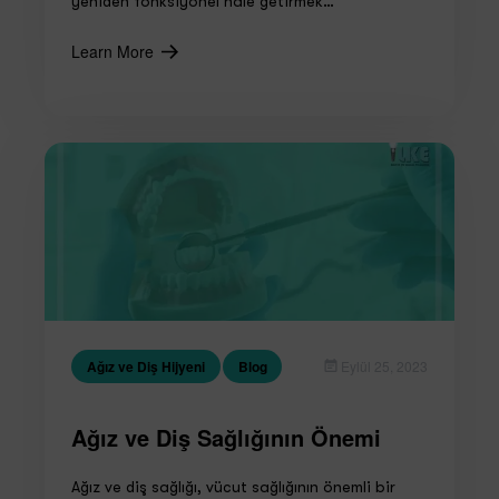
yeniden fonksiyonel hale getirmek…
Learn More
Ağız ve Diş Hijyeni
Blog
Eylül 25, 2023
Ağız ve Diş Sağlığının Önemi
Ağız ve diş sağlığı, vücut sağlığının önemli bir